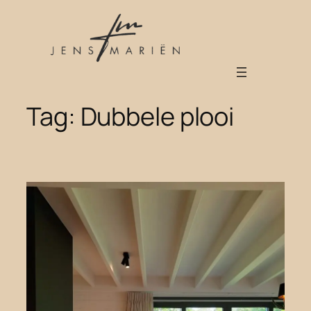
Spring
naar
de
inhoud
Tag:
Dubbele plooi