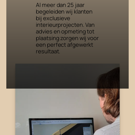
Al meer dan 25 jaar
begeleiden wij klanten
bij exclusieve
interieurprojecten. Van
advies en opmeting tot
plaatsing zorgen wij voor
een perfect afgewerkt
resultaat.