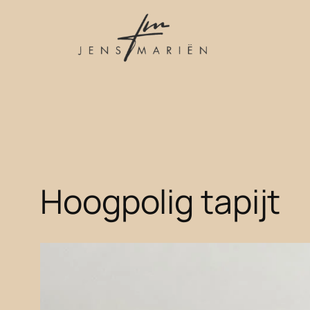
Spring
naar
de
inhoud
Hoogpolig tapijt