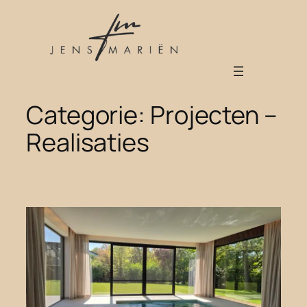
Spring
naar
de
inhoud
Categorie:
Projecten –
Realisaties