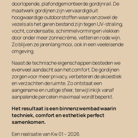
doorlopende, plafondgemonteerde gordijnrail. De
maatwerk gordijnen zijn vervaardigd uit
hoogwaardige outdoorstoffen waarvan zowel de
vezels als het garen bestand zijn tegen UV-straling,
vocht, condensatie, schimmelvorming en vlekken
door onder meer zonnecrème, vetten en rode wijn.
Zo blijven ze jarenlang mooi, ook in een veeleisende
omgeving.
Naast de technische eigenschappen besteden we
evenveel aandacht aan het comfort. De gordijnen
zorgen voor meer privacy, verbeteren de akoestiek
en verzachten de ruimte. Zo ontstaat een
aangename en rustige sfeer, terwijl inkijk vanaf
aanpalende percelen maximaal wordt beperkt.
Het resultaat is een binnenzwembad waarin
techniek, comfort en esthetiek perfect
samenkomen.
Een realisatie van Kw 01 – 2026