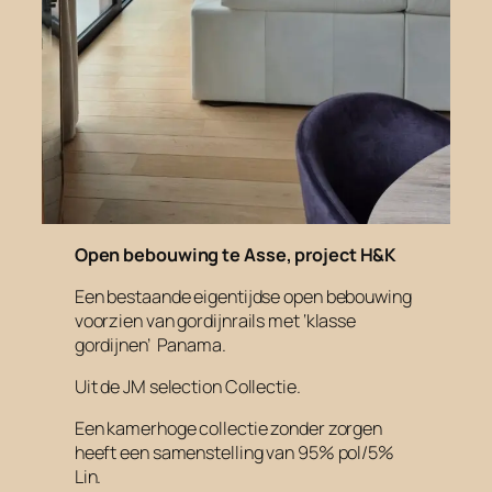
Open bebouwing te Asse, project H&K
Een bestaande eigentijdse open bebouwing
voorzien van gordijnrails met ‘
klasse
gordijnen’
Panama.
Uit de JM selection Collectie.
Een kamerhoge collectie zonder zorgen
heeft een samenstelling van 95% pol/5%
Lin.