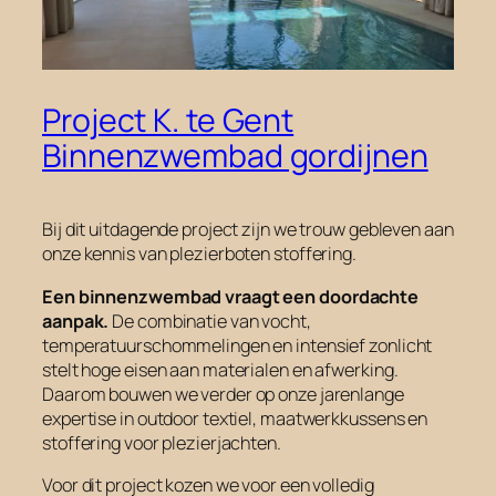
Project K. te Gent
Binnenzwembad gordijnen
Bij dit uitdagende project zijn we trouw gebleven aan
onze kennis van plezierboten stoffering.
Een binnenzwembad vraagt een doordachte
aanpak.
De combinatie van vocht,
temperatuurschommelingen en intensief zonlicht
stelt hoge eisen aan materialen en afwerking.
Daarom bouwen we verder op onze jarenlange
expertise in outdoor textiel, maatwerkkussens en
stoffering voor plezierjachten.
Voor dit project kozen we voor een volledig